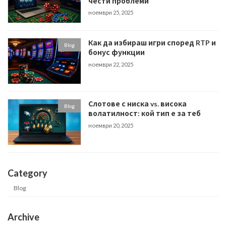
чести проблеми
ноември 25, 2025
Как да избираш игри според RTP и
Blog
бонус функции
ноември 22, 2025
Слотове с ниска vs. висока
Blog
волатилност: кой тип е за теб
ноември 20, 2025
Category
Blog
Archive