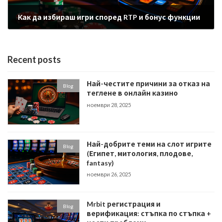
Как да избираш игри според RTP и бонус функции
ноември 22, 2025
Recent posts
Най-честите причини за отказ на
Blog
теглене в онлайн казино
ноември 28, 2025
Най-добрите теми на слот игрите
Blog
(Египет, митология, плодове,
fantasy)
ноември 26, 2025
Mrbit регистрация и
Blog
верификация: стъпка по стъпка +